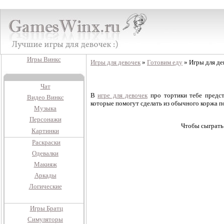
Игры Винкс
Игры для девочек
»
Готовим еду
» Игры для де
Чат
В
игре для девочек
про тортики тебе предст
Видео Винкс
которые помогут сделать из обычного коржа 
Музыка
Персонажи
Чтобы сыграть 
Картинки
Раскраски
Одевалки
Макияж
Аркады
Логические
Игры Братц
Симуляторы