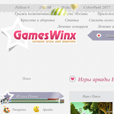
Fallout 4
DOOM
Mafia 3
CyberPunk 2077
Грыжа позвоночника
Аптеки Москвы
Приложен
Красота и здоровье
Статьи
Снизить холе
Лечение геморроя
Лечение 
Добав
Игры аркады 
Игры Винкс
Игра с Пикси
Раскраски
Аркады