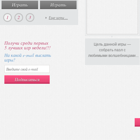
Играть
Играть
Играть
Игра
1
2
3
Еще игры ...
Получи среди первых
Цель данной игры —
5 лучших игр недели!!!
собрать пазл с
На какой e-mail выслать
любимыми волшебницами...
игры?