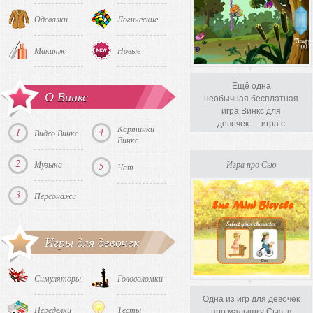
Одевалки
Логические
Макияж
Новые
Ещё одна
О Винкс
необычная бесплатная
игра Винкс для
девочек — игра с
Картинки
1
4
Видео Винкс
Пикси или Pixie...
Винкс
2
Музыка
5
Игра про Сью
Чат
3
Персонажи
Игры для девочек
Симуляторы
Головоломки
Одна из игр для девочек
Переделки
Тесты
про малышку Сью, в