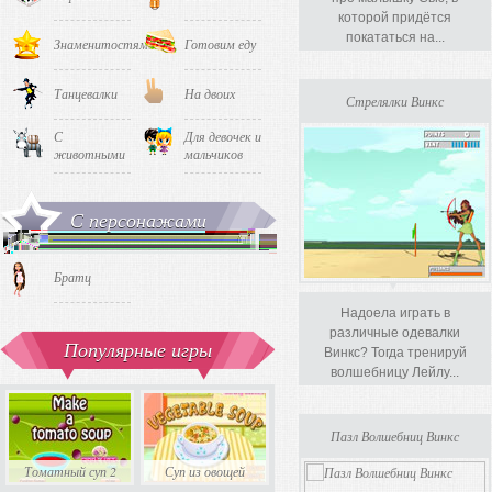
которой придётся
покататься на...
Знаменитостями
Готовим еду
Танцевалки
На двоих
Стрелялки Винкс
С
Для девочек и
животными
мальчиков
С персонажами
Братц
Надоела играть в
различные одевалки
Популярные игры
Винкс? Тогда тренируй
волшебницу Лейлу...
Пазл Волшебниц Винкс
Какой у 
Томатный суп 2
Суп из овощей
Тыквенный суп
любимый 