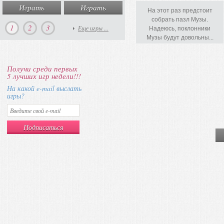
Играть
Играть
Играть
Игра
На этот раз предстоит
собрать пазл Музы.
1
2
3
Еще игры ...
Надеюсь, поклонники
Музы будут довольны...
Получи среди первых
5 лучших игр недели!!!
На какой e-mail выслать
игры?