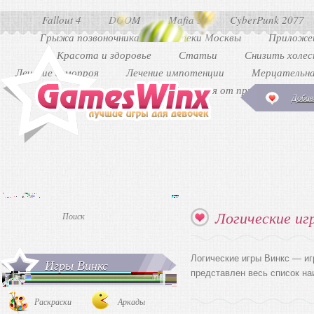
Fallout 4
DOOM
Mafia 3
CyberPunk 2077
Грыжа позвоночника
Аптеки Москвы
Приложен
Красота и здоровье
Статьи
Снизить холе
Лечение геморроя
Лечение импотенции
Мерцательна
Как избавиться от прыщей
Ди
Добав
Логические иг
Логические игры Винкс — иг
Игры Винкс
представлен весь список на
Раскраски
Аркады