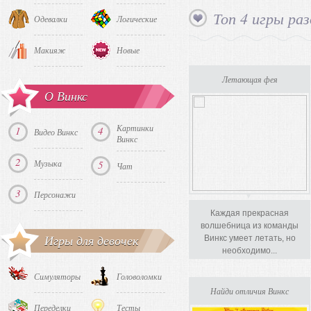
Топ 4 игры раз
Одевалки
Логические
Макияж
Новые
Летающая фея
О Винкс
Картинки
1
4
Видео Винкс
Винкс
2
Музыка
5
Чат
3
Персонажи
Каждая прекрасная
волшебница из команды
Игры для девочек
Винкс умеет летать, но
необходимо...
Симуляторы
Головоломки
Найди отличия Винкс
Переделки
Тесты