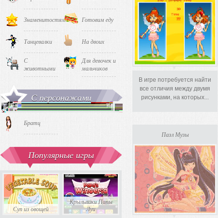
Знаменитостями
Готовим еду
Танцевалки
На двоих
С
Для девочек и
животными
мальчиков
В игре потребуется найти
все отличия между двумя
С персонажами
рисунками, на которых...
Братц
Пазл Музы
Популярные игры
Крылышки Папы
Суп из овощей
Луи
Милый Бургер
Тетрис 