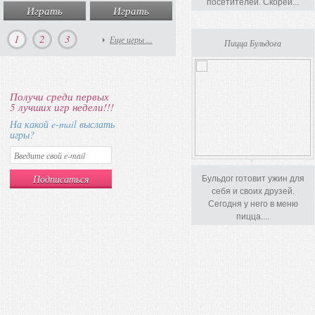
посетителей. Скорей...
Играть
Играть
Играть
Игра
1
2
3
Еще игры ...
Пицца Бульдога
Получи среди первых
5 лучших игр недели!!!
На какой e-mail выслать
игры?
Бульдог готовит ужин для
себя и своих друзей.
Сегодня у него в меню
пицца....