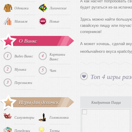
А как насчет попробовать с
будет ругаться из-за испач
Одевалки
Логические
Здесь можно найти большую 
Макияж
Новые
гавайскую пиццу или поучас
соперников!
О Винкс
А может хочешь, сделай вку
необычайного вкуса крабсбу
Картинки
1
4
Видео Винкс
Винкс
2
Музыка
5
Чат
Топ 4 игры раз
3
Персонажи
Игры для девочек
Квадратная Пицца
Симуляторы
Головоломки
Переделки
Тесты