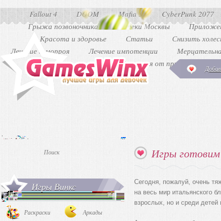
Fallout 4
DOOM
Mafia 3
CyberPunk 2077
Грыжа позвоночника
Аптеки Москвы
Приложен
Красота и здоровье
Статьи
Снизить холе
Лечение геморроя
Лечение импотенции
Мерцательна
Как избавиться от прыщей
Ди
Добав
Игры готовим 
Сегодня, пожалуй, очень тя
Игры Винкс
на весь мир итальянского б
взрослых, но и среди детей 
Раскраски
Аркады