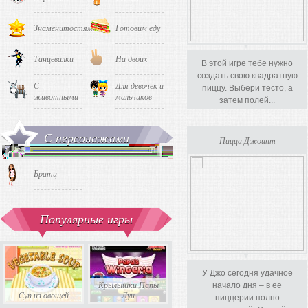
Знаменитостями
Готовим еду
Танцевалки
На двоих
В этой игре тебе нужно
создать свою квадратную
С
Для девочек и
пиццу. Выбери тесто, а
животными
мальчиков
затем полей...
С персонажами
Пицца Джоинт
Братц
Популярные игры
У Джо сегодня удачное
Крылышки Папы
начало дня – в ее
Суп из овощей
Луи
Милый Бургер
Тетрис 
пиццерии полно