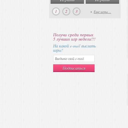
1
2
3
Еще игры ...
Получи среди первых
5 лучших игр недели!!!
На какой e-mail выслать
игры?