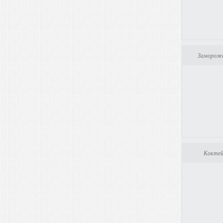
Замороже
Коктей