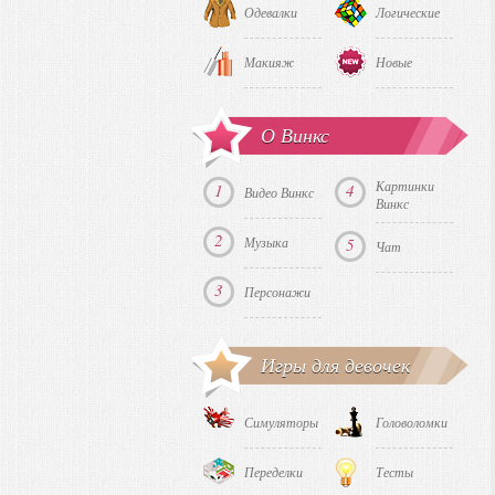
Одевалки
Логические
Макияж
Новые
О Винкс
Картинки
1
4
Видео Винкс
Винкс
2
Музыка
5
Чат
3
Персонажи
Игры для девочек
Симуляторы
Головоломки
Переделки
Тесты