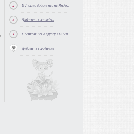
2
В 2 клика добавь нас на Яндекс
3
Добавить в закладки
4
Подписаться в группу в vk.com
е
Добавить в любимые