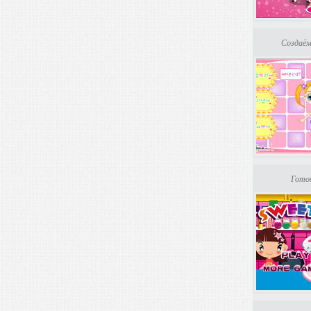
Создаём
Гото