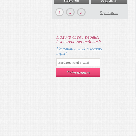
1
2
3
Еще игры ...
Получи среди первых
5 лучших игр недели!!!
На какой e-mail выслать
игры?