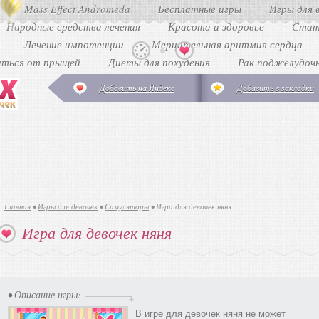
Mass Effect Andromeda
Бесплатные игры
Игры для 
Народные средства лечения
Красота и здоровье
Стат
Лечение импотенции
Мерцательная аритмия сердца
иться от прыщей
Диеты для похудения
Рак поджелудоч
Добавить на Яндекс
Добавить в закладки
Главная
•
Игры для девочек
•
Cимуляторы
•
Игра для девочек няня
Игра для девочек няня
• Описание игры:
В игре для девочек няня не может