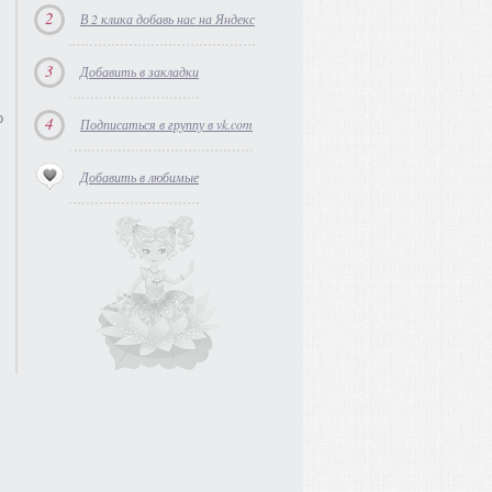
2
В 2 клика добавь нас на Яндекс
3
Добавить в закладки
о
4
Подписаться в группу в vk.com
Добавить в любимые