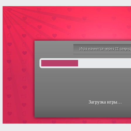
Игра начнется через 10 секун
Загрузка игры…
Крылышки Папы
Луи
Милый Бургер
Тетрис Винкс
Гламурная игр
Играть
Играть
Играть
Играть