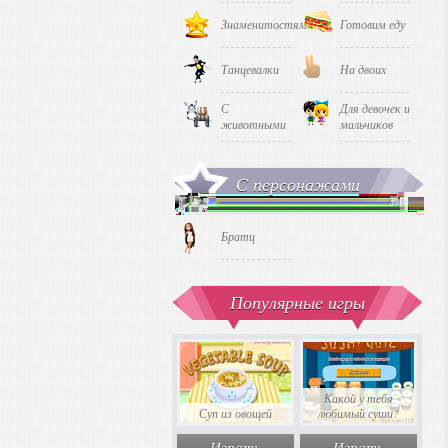
Знаменитостями
Готовим еду
Танцевалки
На двоих
С
Для девочек и
животными
мальчиков
С персонажами
Братц
Популярные игры
Какой у тебя
Суп из овощей
любимый суши?
Играть
Играть