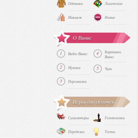
Одевалки
Логические
Макияж
Новые
О Винкс
Картинки
1
4
Видео Винкс
Винкс
2
Музыка
5
Чат
3
Персонажи
Игры для девочек
Симуляторы
Головоломки
Переделки
Тесты