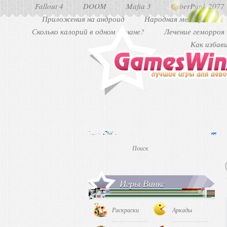
Fallout 4
DOOM
Mafia 3
CyberPunk 2077
Приложения на андроид
Народная медицина
Сколько калорий в одном банане?
Лечение геморроя
Как избав
Игры Винкс
Раскраски
Аркады