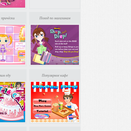
 причёски
Поход по магазинам
вим еду
Популярное кафе