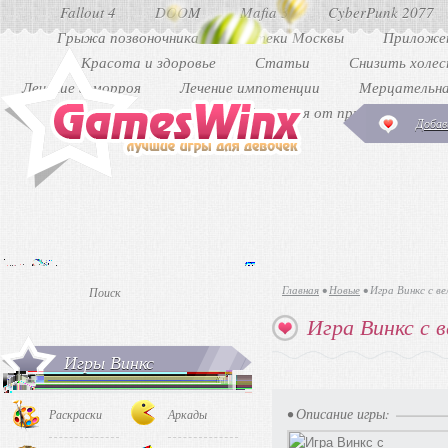
Fallout 4
DOOM
Mafia 3
CyberPunk 2077
Грыжа позвоночника
Аптеки Москвы
Приложен
Красота и здоровье
Статьи
Снизить холе
Лечение геморроя
Лечение импотенции
Мерцательна
Как избавиться от прыщей
Ди
Добав
Главная
•
Новые
•
Игра Винкс с в
Игра Винкс с 
Игры Винкс
• Описание игры:
Раскраски
Аркады