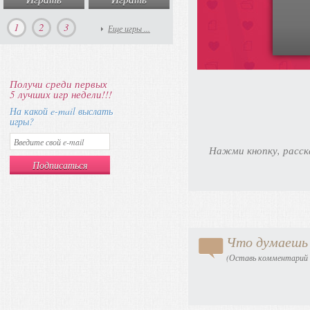
1
2
3
Еще игры ...
Получи среди первых
5 лучших игр недели!!!
На какой e-mail выслать
игры?
Нажми кнопку, расск
Что думаешь 
(Оставь комментарий в