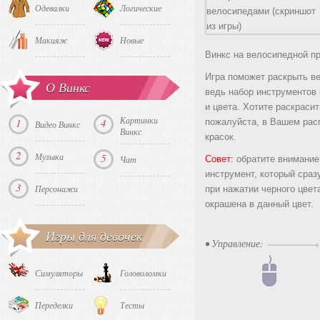
Одевалки
Логические
Макияж
Новые
Винкс на велосипедной пр
Игра поможет раскрыть в
О Винкс
ведь набор инструментов
и цвета. Хотите раскраси
Картинки
1
4
пожалуйста, в Вашем рас
Видео Винкс
Винкс
красок.
2
Музыка
5
Совет:
обратите внимание,
Чат
инструмент, который сраз
3
Персонажи
при нажатии черного цвет
окрашена в данный цвет.
Игры для девочек
• Управление:
Симуляторы
Головоломки
Переделки
Тесты