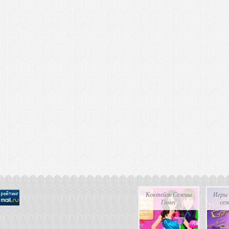
Коктейль Селены
Игры 
Гомес
сел