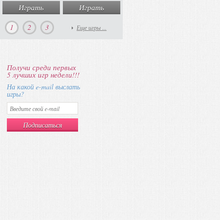
Играть
Играть
Играть
Игра
1
2
3
Еще игры ...
Получи среди первых
5 лучших игр недели!!!
На какой e-mail выслать
игры?