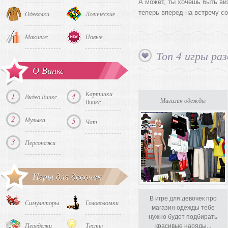
А может, ты хочешь быть ви
теперь вперед на встречу с
Одевалки
Логические
Макияж
Новые
Топ 4 игры раз
О Винкс
Картинки
1
4
Видео Винкс
Магазин одежды
Винкс
2
Музыка
5
Чат
3
Персонажи
Игры для девочек
В игре для девочек про
Симуляторы
Головоломки
магазин одежды тебе
нужно будет подбирать
Переделки
Тесты
красивые наряды...