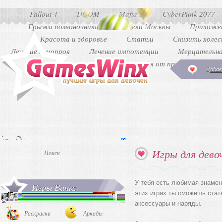
Fallout 4
DOOM
Mafia 3
CyberPunk 2077
Грыжа позвоночника
Аптеки Москвы
Приложен
Красота и здоровье
Статьи
Снизить холе
Лечение геморроя
Лечение импотенции
Мерцательна
Как избавиться от прыщей
Ди
Добав
Игры для дево
У тебя есть любимая знамен
Игры Винкс
этих играх ты сможешь стат
аксессуары и наряды.
Раскраски
Аркады