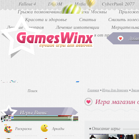
Fallout 4
DOOM
Mafia 3
CyberPunk 2077
Грыжа позвоночника
Аптеки Москвы
Приложен
Красота и здоровье
Статьи
Снизить холе
Лечение геморроя
Лечение импотенции
Мерцательна
Как избавиться от прыщей
Ди
Добав
Главная
•
Игры для девочек
•
Знам
Игра магазин
Игры Винкс
• Описание игры:
Раскраски
Аркады