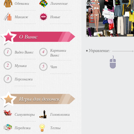
Одевалки
Логические
Макияж
Новые
О Винкс
• Управление:
Картинки
1
4
Видео Винкс
Винкс
2
Музыка
5
Чат
3
Персонажи
Игры для девочек
Симуляторы
Головоломки
Переделки
Тесты