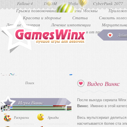
Fallout 4
DOOM
Mafia 3
CyberPunk 2077
Грыжа позвоночника
Аптеки Москвы
Приложен
Красота и здоровье
Статьи
Снизить холе
Лечение геморроя
Лечение импотенции
Мерцательна
Как избавиться от прыщей
Ди
Добав
Видео Винкс
После выхода сериала Winx
Игры Винкс
Винкс
. Именно в этой катег
Раскраски
Аркады
Весь мультсериал делиться 
насчитывается более ста эп