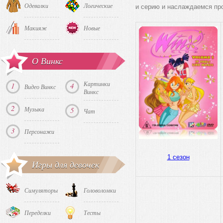
Одевалки
Логические
и серию и наслаждаемся пр
Макияж
Новые
О Винкс
Картинки
1
4
Видео Винкс
Винкс
2
Музыка
5
Чат
3
Персонажи
1 сезон
Игры для девочек
Симуляторы
Головоломки
Переделки
Тесты