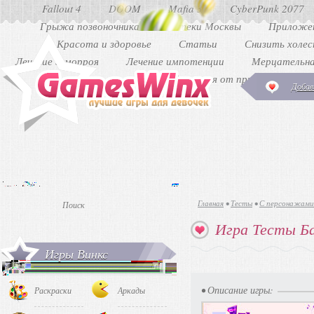
Fallout 4
DOOM
Mafia 3
CyberPunk 2077
Грыжа позвоночника
Аптеки Москвы
Приложен
Красота и здоровье
Статьи
Снизить холе
Лечение геморроя
Лечение импотенции
Мерцательна
Как избавиться от прыщей
Ди
Добав
Главная
•
Тесты
•
С персонажами
Игра Тесты Б
Игры Винкс
• Описание игры:
Раскраски
Аркады