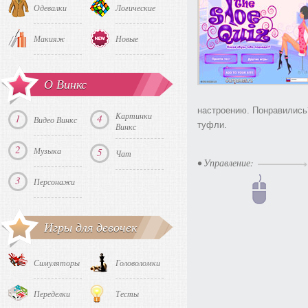
Одевалки
Логические
Макияж
Новые
О Винкс
настроению. Понравились?
Картинки
1
4
Видео Винкс
туфли.
Винкс
2
Музыка
5
Чат
• Управление:
3
Персонажи
Игры для девочек
Симуляторы
Головоломки
Переделки
Тесты