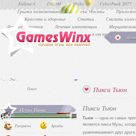
Fallout 4
DOOM
Mafia 3
CyberPunk 2077
Грыжа позвоночника
Аптеки Москвы
Приложен
Красота и здоровье
Статьи
Снизить холе
Лечение геморроя
Лечение импотенции
Мерцательна
Как избавиться от прыщей
Ди
Добав
Пикси Тьюн
Пикси Тьюн
Игры Винкс
Тьюн
— одна из самых прил
является пикси Музы, котор
Раскраски
Аркады
уравновешивают друг друга.