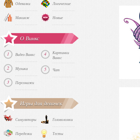
Одевалки
Логические
Макияж
Новые
О Винкс
Картинки
1
4
Видео Винкс
Винкс
2
Музыка
5
Чат
3
Персонажи
Игры для девочек
Симуляторы
Головоломки
Переделки
Тесты