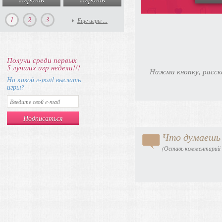
1
2
3
Еще игры ...
Получи среди первых
5 лучших игр недели!!!
Нажми кнопку, расск
На какой e-mail выслать
игры?
Что думаешь 
(Оставь комментарий в