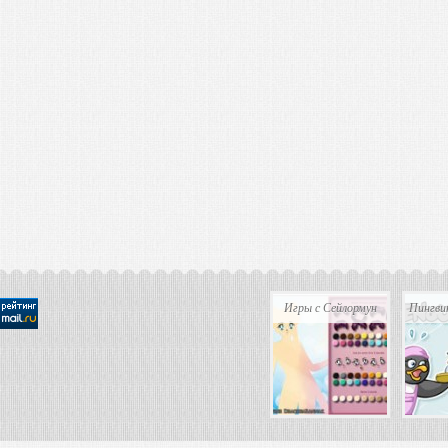
Игры с Сейлормун
Пингви