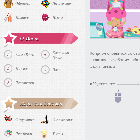
Одевалки
Логические
Макияж
Новые
О Винкс
Картинки
1
4
Когда он справится со св
Видео Винкс
Винкс
кроватку. Позаботься обо
счастливыми.
2
Музыка
5
Чат
3
Персонажи
• Управление:
Игры для девочек
Симуляторы
Головоломки
Переделки
Тесты