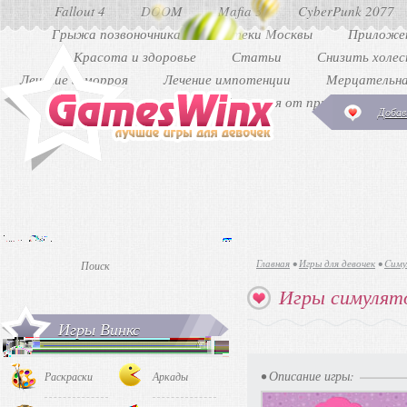
Fallout 4
DOOM
Mafia 3
CyberPunk 2077
Грыжа позвоночника
Аптеки Москвы
Приложен
Красота и здоровье
Статьи
Снизить холе
Лечение геморроя
Лечение импотенции
Мерцательна
Как избавиться от прыщей
Ди
Добав
Главная
•
Игры для девочек
•
Cиму
Игры симулято
Игры Винкс
• Описание игры:
Раскраски
Аркады