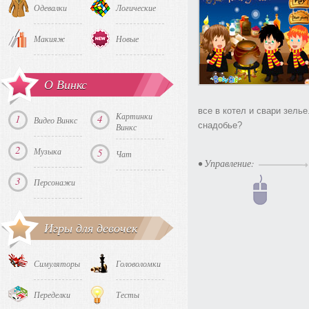
Одевалки
Логические
Макияж
Новые
О Винкс
все в котел и свари зелье
Картинки
1
4
Видео Винкс
снадобье?
Винкс
2
Музыка
5
Чат
• Управление:
3
Персонажи
Игры для девочек
Симуляторы
Головоломки
Переделки
Тесты