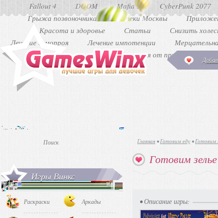
Fallout 4
DOOM
Mafia 3
CyberPunk 2077
Грыжа позвоночника
Аптеки Москвы
Приложен
Красота и здоровье
Статьи
Снизить холе
Лечение геморроя
Лечение импотенции
Мерцательна
Как избавиться от прыщей
Ди
Добав
Главная
•
Готовим еду
•
Готовим 
Готовим зель
Игры Винкс
• Описание игры:
Раскраски
Аркады