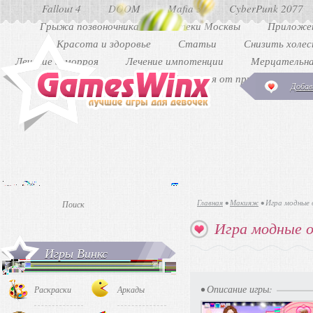
Fallout 4
DOOM
Mafia 3
CyberPunk 2077
Грыжа позвоночника
Аптеки Москвы
Приложен
Красота и здоровье
Статьи
Снизить холе
Лечение геморроя
Лечение импотенции
Мерцательна
Как избавиться от прыщей
Ди
Добав
Главная
•
Макияж
•
Игра модные 
Игра модные о
Игры Винкс
• Описание игры:
Раскраски
Аркады