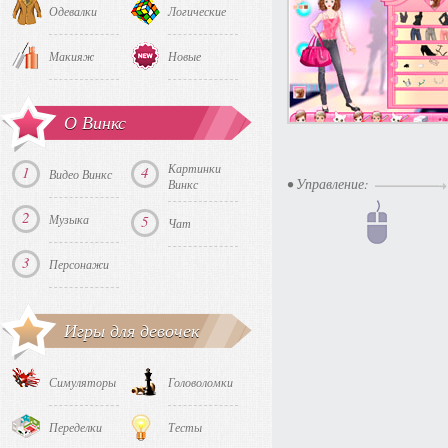
Одевалки
Логические
Макияж
Новые
О Винкс
Картинки
1
4
Видео Винкс
• Управление:
Винкс
2
Музыка
5
Чат
3
Персонажи
Игры для девочек
Симуляторы
Головоломки
Переделки
Тесты