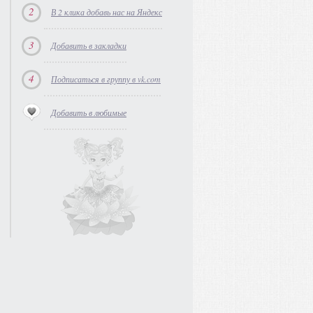
2
В 2 клика добавь нас на Яндекс
3
Добавить в закладки
4
Подписаться в группу в vk.com
Добавить в любимые