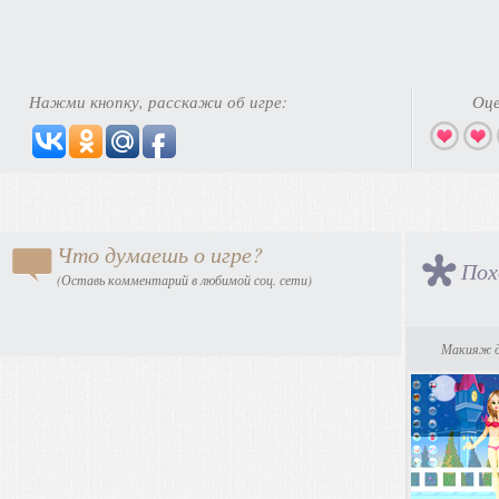
Нажми кнопку, расскажи об игре:
Оце
Что думаешь о игре?
Пох
(Оставь комментарий в любимой соц. сети)
Макияж д