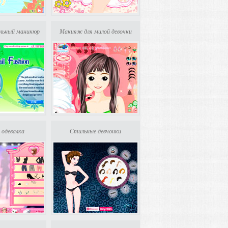
льный маникюр
Макияж для милой девочки
 одевалка
Стильные девчонки