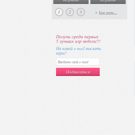
1
2
3
Еще игры ...
Получи среди первых
5 лучших игр недели!!!
На какой e-mail выслать
игры?