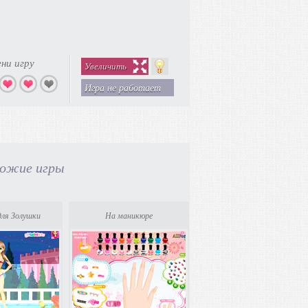
ни игру
Увеличить
Игра не работает
ожие игры
ля Золушки
На маникюре