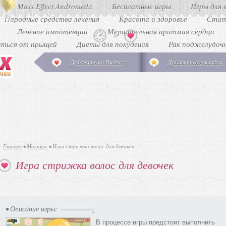
Mass Effect Andromeda
Бесплатные игры
Игры для 
Народные средства лечения
Красота и здоровье
Стат
Лечение импотенции
Мерцательная аритмия сердца
иться от прыщей
Диеты для похудения
Рак поджелудоч
Добавить на Яндекс
Добавить в закладки
Главная
•
Макияж
•
Игра стрижка волос для девочек
Игра стрижка волос для девочек
• Описание игры:
В процессе игры предстоит выполнить