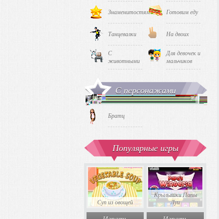
Знаменитостями
Готовим еду
Танцевалки
На двоих
С
Для девочек и
животными
мальчиков
С персонажами
Братц
Популярные игры
Крылышки Папы
Суп из овощей
Луи
Играть
Играть