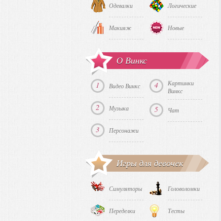
Одевалки
Логические
Макияж
Новые
О Винкс
Картинки
1
4
Видео Винкс
Винкс
2
Музыка
5
Чат
3
Персонажи
Игры для девочек
Симуляторы
Головоломки
Переделки
Тесты