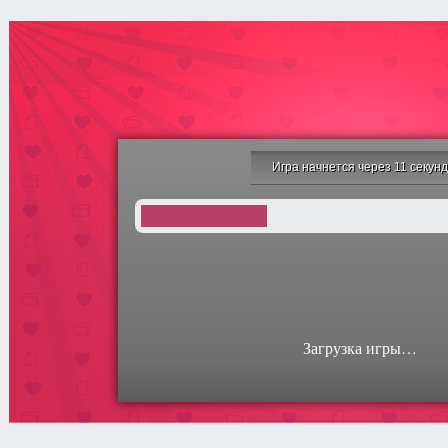
Игра начнется через 10 секун
Загрузка игры…
Игра макияж
Милый Бургер
Тетрис Винкс
Гламурная игра
Братц
Играть
Играть
Играть
Играть