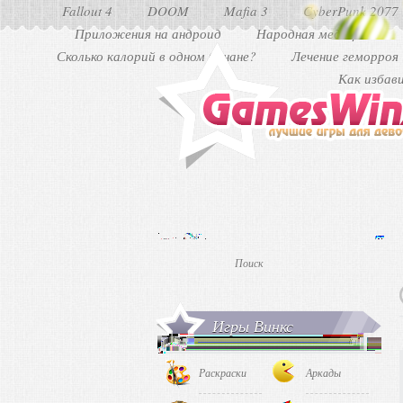
Fallout 4
DOOM
Mafia 3
CyberPunk 2077
Приложения на андроид
Народная медицина
Сколько калорий в одном банане?
Лечение геморроя
Как избав
Игры Винкс
Раскраски
Аркады