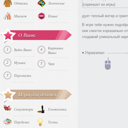
Одевалки
Логические
дует теплый ветер и грее
Макияж
Новые
В игре тебе нужно подобр
они смогли хорошенько о
О Винкс
создавай уникальный наря
Картинки
1
4
Видео Винкс
• Управление:
Винкс
2
Музыка
5
Чат
3
Персонажи
Игры для девочек
Симуляторы
Головоломки
Переделки
Тесты