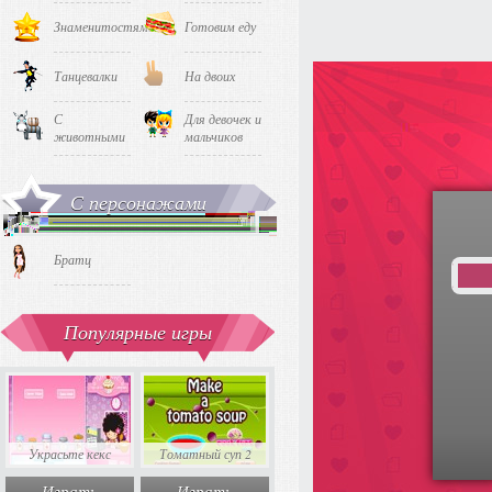
Знаменитостями
Готовим еду
Танцевалки
На двоих
С
Для девочек и
животными
мальчиков
С персонажами
Братц
Популярные игры
Какой у тебя
Украсьте кекс
Томатный суп 2
любимый суши?
Тетрис 
Играть
Играть
Играть
Игра